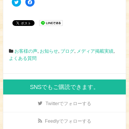
ク
F
リ
a
ッ
c
ク
e
し
b
て
o
T
o
w
k
i
で
t
共
t
有
e
す
r
る
で
に
共
は
お客様の声
,
お知らせ
,
ブログ
,
メディア掲載実績
,
有
ク
(
リ
よくある質問
新
ッ
し
ク
い
し
ウ
て
ィ
く
ン
だ
ド
さ
ウ
い
SNSでもご購読できます。
で
(
開
新
き
し
ま
い
す
ウ
Twitter
でフォローする
)
ィ
ン
ド
ウ
で
Feedly
でフォローする
開
き
ま