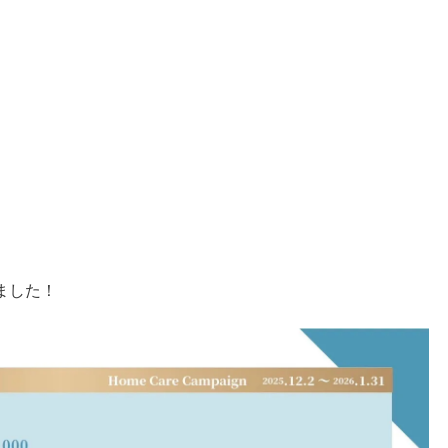
、
ました！